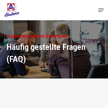
Skip
Men
to
main
content
Frequently Asked Questions
Häufig gestellte Fragen
(FAQ)