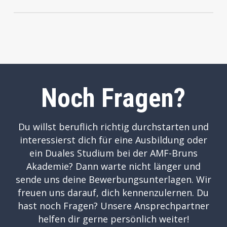
unseren Auszubildenden viele Fragen klären
Weihnachtsgeld sowie ggf. weiterer
Die AMF-Bruns Akademie bietet ihren
kannst. Selbstverständlich hilft dir auch
Zusatzgelder.
Auszubildenden eine umfassende
unser
Akademie-Team
gerne weiter!
Unterstützung – damit deine Talente
optimal gefördert werden und du deine
Ausbildung erfolgreich abschließen kannst.
Hierzu gehören zum Beispiel unser
qualifiziertes Ausbilderteam, die
Noch Fragen?
Auszubildenden aus den höheren
Ausbildungsjahren und Mitarbeiter aus
deinem Tätigkeitsbereich.
Du willst beruflich richtig durchstarten und
interessierst dich für eine Ausbildung oder
ein Duales Studium bei der AMF-Bruns
Akademie? Dann warte nicht länger und
sende uns deine Bewerbungsunterlagen. Wir
freuen uns darauf, dich kennenzulernen. Du
hast noch Fragen? Unsere Ansprechpartner
helfen dir gerne persönlich weiter!