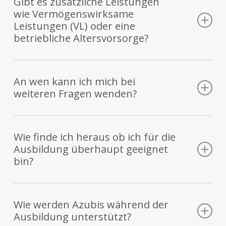
Gibt es zusätzliche Leistungen
wie Vermögenswirksame
Leistungen (VL) oder eine
betriebliche Altersvorsorge?
Bei AMF-Bruns gibt es eine betriebliche
Altersvorsorge, die mit
An wen kann ich mich bei
altersvorsorgewirksamen Leistungen (AVWL)
weiteren Fragen wenden?
und einem Zuschuss des Unternehmens
gefördert wird.
Hier
findest du alle Kontaktmöglichkeiten.
Wie finde ich heraus ob ich für die
Darüber hinaus bieten wir unseren
Ausbildung überhaupt geeignet
Beschäftigten weitere Vorteile, wie eine
bin?
kostengünstige Hansefit-Mitgliedschaft für
nur 15 € im Monat.
Hierfür kannst du beispielsweise ein
Praktikum bei uns machen. Außerdem ist die
Wie werden Azubis während der
Außerdem erhalten auch die Auszubildenden
AMF-Bruns Akademie regelmäßig auf
Ausbildung unterstützt?
Ausbildungsmessen vertreten, wo du mit
Einmalzahlungen wie z. B. Urlaubs- und