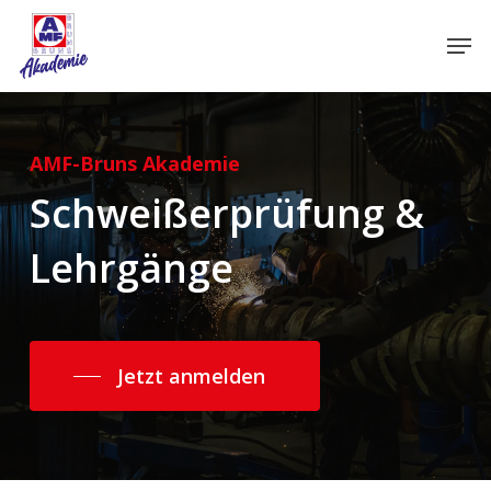
Skip
Men
to
main
content
AMF-Bruns Akademie
Schweißerprüfung &
Lehrgänge
Jetzt anmelden